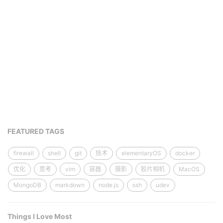
FEATURED TAGS
firewall
shell
git
技术
elementaryOS
docker
优化
思考
vim
容器
摄影
胶片相机
MacOS
MongoDB
markdown
node.js
ssh
udev
Things I Love Most