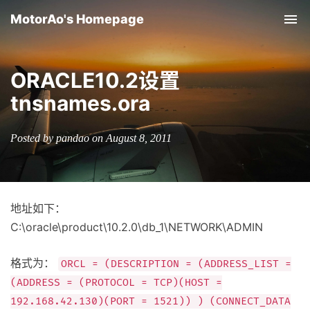
MotorAo's Homepage
Tog
nav
ORACLE10.2设置
tnsnames.ora
Posted by pandao on August 8, 2011
地址如下：
C:\oracle\product\10.2.0\db_1\NETWORK\ADMIN
格式为：
ORCL = (DESCRIPTION = (ADDRESS_LIST =
(ADDRESS = (PROTOCOL = TCP)(HOST =
192.168.42.130)(PORT = 1521)) ) (CONNECT_DATA