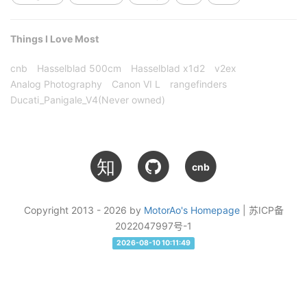
Things I Love Most
cnb
Hasselblad 500cm
Hasselblad x1d2
v2ex
Analog Photography
Canon VI L
rangefinders
Ducati_Panigale_V4(Never owned)
知
cnb
Copyright 2013 - 2026 by
MotorAo's Homepage
| 苏ICP备
2022047997号-1
2026-08-10 10:11:49