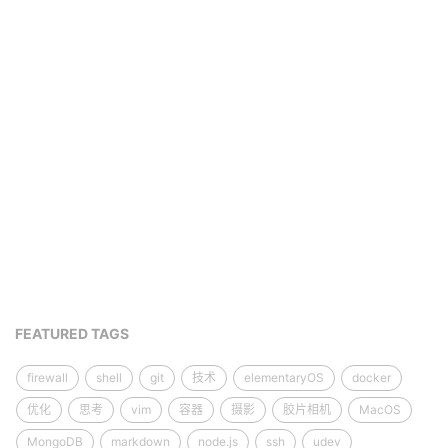
FEATURED TAGS
firewall
shell
git
技术
elementaryOS
docker
优化
思考
vim
容器
摄影
胶片相机
MacOS
MongoDB
markdown
node.js
ssh
udev