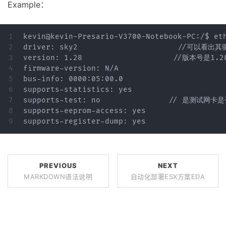
Example：
1

kevin@kevin-Presario-V3700-Notebook-PC:/$ eth
2

driver: sky2                      //可以看出其
3

version: 1.28                    //版本号是1.28
4

firmware-version: N/A

5

bus-info: 0000:05:00.0

6

supports-statistics: yes

7

supports-test: no               // 是
8

supports-eeprom-access: yes

PREVIOUS
NEXT
MARKDOWN语法说明
自动化部署ESX方案EDA