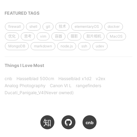
FEATURED TAGS
firewall
shell
git
技术
elementaryOS
docker
优化
思考
vim
容器
摄影
胶片相机
MacOS
MongoDB
markdown
node.js
ssh
udev
Things I Love Most
cnb
Hasselblad 500cm
Hasselblad x1d2
v2ex
Analog Photography
Canon VI L
rangefinders
Ducati_Panigale_V4(Never owned)
知
cnb