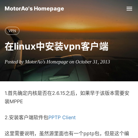
MotorAo's Homepage
Tog
nav
VPN
在linux中安装vpn客户端
Posted by MotorAo's Homepage on October 31, 2013
1.首先确定内核是否在2.6.15之后，如果早于该版本需要安
装MPPE
2.安装客户端软件包
PPTP Client
这里需要说明，虽然源里面也有一个pptp包，但是这个编