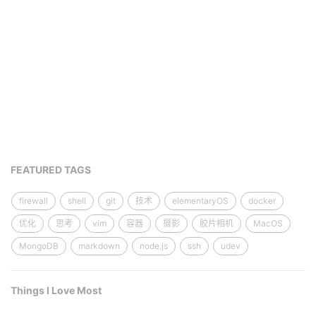
FEATURED TAGS
firewall
shell
git
技术
elementaryOS
docker
优化
思考
vim
容器
摄影
胶片相机
MacOS
MongoDB
markdown
node.js
ssh
udev
Things I Love Most