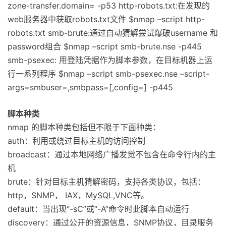
zone-transfer.domain=
-p53
http-robots.txt:在发现的
web服务器中获取robots.txt文件 $nmap –script http-
robots.txt
smb-brute:通过自动猜解尝试爆破username 和
password组合 $nmap –script smb-brute.nse -p445
smb-psexec: 用登陆凭据作为脚本参数，在目标机器上运
行一系列程序 $nmap –script smb-psexec.nse –script-
args=smbuser=
,smbpass=
[,config=
] -p445
脚本种类
nmap 的脚本种类包括但不限于下面种类：
auth：利用或绕过目标主机的访问控制
broadcast：通过本地网络广播发觉不包含在命令行内的主
机
brute：针对目标主机猜解密码，支持各类协议，包括：
http，SNMP， IAX，MySQL,VNC等。
default：当出现“-sC”或“-A”命令时此脚本自动运行
discovery：通过公开的资源信息，SNMP协议，目录服务