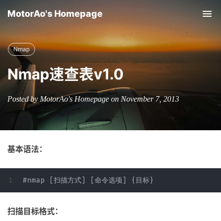
MotorAo's Homepage
Tog
nav
Nmap
Nmap速查表v1.0
Posted by MotorAo's Homepage on November 7, 2013
基本语法：
扫描目标格式：