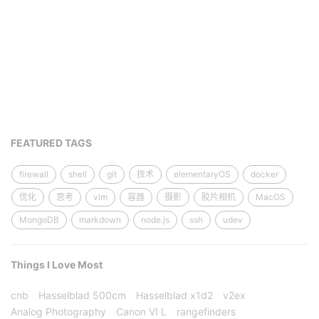
FEATURED TAGS
firewall
shell
git
技术
elementaryOS
docker
优化
思考
vim
容器
摄影
胶片相机
MacOS
MongoDB
markdown
node.js
ssh
udev
Things I Love Most
cnb
Hasselblad 500cm
Hasselblad x1d2
v2ex
Analog Photography
Canon VI L
rangefinders