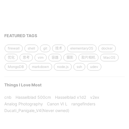
FEATURED TAGS
firewall
shell
git
技术
elementaryOS
docker
优化
思考
vim
容器
摄影
胶片相机
MacOS
MongoDB
markdown
node.js
ssh
udev
Things I Love Most
cnb
Hasselblad 500cm
Hasselblad x1d2
v2ex
Analog Photography
Canon VI L
rangefinders
Ducati_Panigale_V4(Never owned)