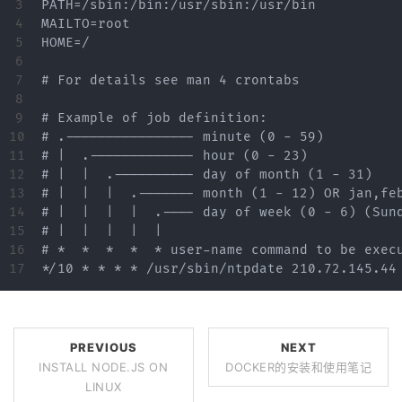
3

PATH=/sbin:/bin:/usr/sbin:/usr/bin

4

MAILTO=root

5

HOME=/

6

7

# For details see man 4 crontabs

8

9

# Example of job definition:

10

# .---------------- minute (0 - 59)

11

# |  .------------- hour (0 - 23)

12

# |  |  .---------- day of month (1 - 31)

13

# |  |  |  .------- month (1 - 12) OR jan,feb
14

# |  |  |  |  .---- day of week (0 - 6) (Sund
15

# |  |  |  |  |

16

# *  *  *  *  * user-name command to be execu
PREVIOUS
NEXT
INSTALL NODE.JS ON
DOCKER的安装和使用笔记
LINUX