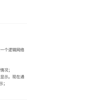
改一个逻辑网络
的情况；
上显示。现在通
显示；