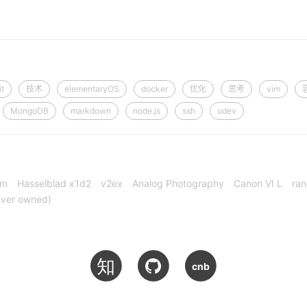
it
技术
elementaryOS
docker
优化
思考
vim
MongoDB
markdown
node.js
ssh
udev
cm
Hasselblad x1d2
v2ex
Analog Photography
Canon VI L
ran
ever owned)
知
cnb