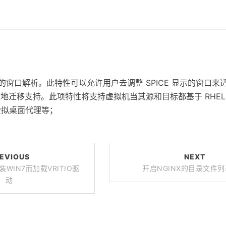
调整的窗口解析。此特性可以允许用户去调整 SPICE 显示的窗口
无缝地迁移支持。此项特性将支持虚拟机当其源和目标都基于 RHEL6
,虚拟桌面代理等；
EVIOUS
NEXT
装WIN7而加载VRITIO驱
开启NGINX的目录文件
动