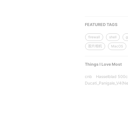
FEATURED TAGS
firewall
shell
g
胶片相机
MacOS
Things I Love Most
cnb
Hasselblad 500
Ducati_Panigale_V4(N